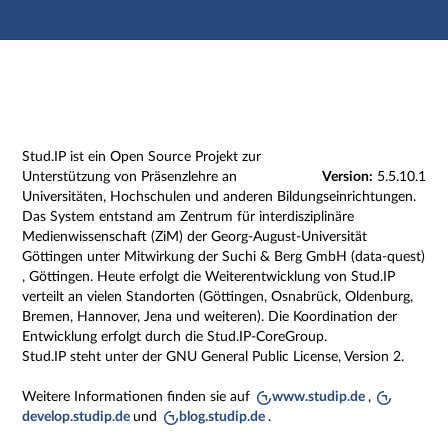
Hauptnavigation
Zweite Navigationsebene
Dritte Navigationsebene
Hauptinhalt
Fußzeile
Impressum
Stud.IP ist ein Open Source Projekt zur
Unterstützung von Präsenzlehre an
Version:
5.5.10.1
Universitäten, Hochschulen und anderen Bildungseinrichtungen.
Das System entstand am Zentrum für interdisziplinäre
Medienwissenschaft (ZiM) der Georg-August-Universität
Göttingen unter Mitwirkung der Suchi & Berg GmbH (data-quest)
, Göttingen. Heute erfolgt die Weiterentwicklung von Stud.IP
verteilt an vielen Standorten (Göttingen, Osnabrück, Oldenburg,
Bremen, Hannover, Jena und weiteren). Die Koordination der
Entwicklung erfolgt durch die Stud.IP-CoreGroup.
Stud.IP steht unter der GNU General Public License, Version 2.
Weitere Informationen finden sie auf
www.studip.de
,
develop.studip.de
und
blog.studip.de
.