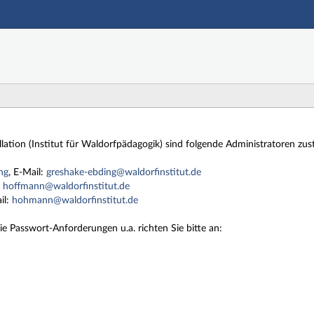
Hauptnavigation
Zweite Navigationsebene
Dritte Navigationsebene
Hauptinhalt
Fußzeile
allation (Institut für Waldorfpädagogik) sind folgende Administratoren zus
ng
, E-Mail:
greshake-ebding@waldorfinstitut.de
:
hoffmann@waldorfinstitut.de
il:
hohmann@waldorfinstitut.de
e Passwort-Anforderungen u.a. richten Sie bitte an: