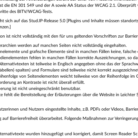
ist die EN 301 549 und der A sowie AA Status der WCAG 2.1. Überprüft
ritte des BITV/WCAG-Tests.
t sich auf das Stud.IP-Release 5.0 [Plugins und Inhalte müssen standort
nzen.]
ion ist nicht vollständig mit den für uns geltenden Vorschriften zur Barrier
erarchien werden auf manchen Seiten nicht vollständig eingehalten.
ienelemente und grafische Elemente sind in manchen Fällen keine, falsch
dienelementen fehlen in manchen Fällen korrekte Auszeichnungen, so das
lternativtexten ist teilweise in Englisch angegeben ohne das der Sprachw
Tabellen(-spalten) und Formulare sind teilweise nicht korrekt ausgezeichne
eihenfolge von Seitenelementen weicht teilweise von der Reihenfolge im Q
derung an Kontraste ist nicht überall erfüllt.
uerung ist nicht uneingeschränkt benutzbar.
ite fehlt die Bereitstellung der Erläuterungen über die Website in Leicht
erinnen und Nutzern eingestellte Inhalte, z.B. PDFs oder Videos, Barrie
 auf Barrierefreiheit überarbeitet. Folgende Maßnahmen zur Verringerung 
lternativtexte wurden hinzugefügt und korrigiert, damit Screen Reader Sc