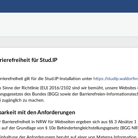
Hauptnavigation
Zweite Navigationsebene
Dritte Navigationsebene
Hauptinhalt
Fußzeile
rierefreiheit für Stud.IP
rierefreiheit gilt für die Stud.IP-Installation unter
https://studip.waldorfin
e im Sinne der Richtlinie (EU) 2016/2102 sind wir bemüht, unsere Webs
lungsgesetzes des Bundes (BGG) sowie der Barrierefreien-Informationstec
i zugänglich zu machen.
barkeit mit den Anforderungen
 Barrierefreiheit in NRW für Webseiten ergeben sich aus §§ 3 Absätze 1 
auf der Grundlage von § 10e Behindertengleichstellungsgesetz (BGG NR
Einhaltung der Anforderungen beruht auf einer von Materna Informat