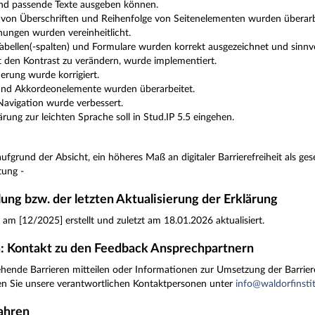
und passende Texte ausgeben können.
 von Überschriften und Reihenfolge von Seitenelementen wurden überarbei
ungen wurden vereinheitlicht.
 Tabellen(-spalten) und Formulare wurden korrekt ausgezeichnet und sinnvo
t den Kontrast zu verändern, wurde implementiert.
erung wurde korrigiert.
nd Akkordeonelemente wurden überarbeitet.
Navigation wurde verbessert.
rung zur leichten Sprache soll in Stud.IP 5.5 eingehen.
ufgrund der Absicht, ein höheres Maß an digitaler Barrierefreiheit als gese
tung -
ung bzw. der letzten Aktualisierung der Erklärung
am [12/2025] erstellt und zuletzt am 18.01.2026 aktualisiert.
: Kontakt zu den Feedback Ansprechpartnern
ende Barrieren mitteilen oder Informationen zur Umsetzung der Barrieref
n Sie unsere verantwortlichen Kontaktpersonen unter
info@waldorfinsti
ahren