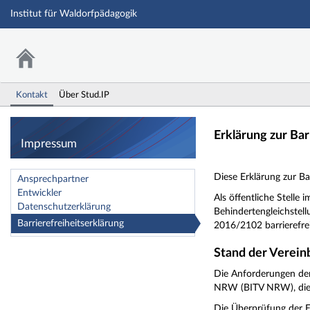
Institut für Waldorfpädagogik
Kontakt
Über Stud.IP
Impressum
Erklärung zur Bar
Impressum
Diese Erklärung zur Bar
Ansprechpartner
Entwickler
Als öffentliche Stell
Datenschutzerklärung
Behindertengleichstel
Barrierefreiheitserklärung
2016/2102 barrierefre
Stand der Verein
Die Anforderungen der
NRW (BITV NRW), die 
Die Überprüfung der 