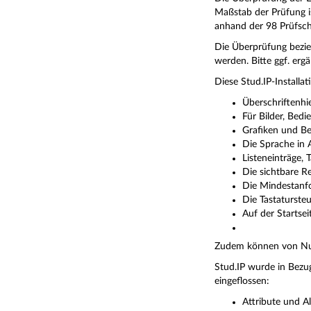
Maßstab der Prüfung 
anhand der 98 Prüfsch
Die Überprüfung bezieh
werden. Bitte ggf. ergä
Diese Stud.IP-Installat
Überschriftenhi
Für Bilder, Bed
Grafiken und Be
Die Sprache in A
Listeneinträge, 
Die sichtbare R
Die Mindestanfor
Die Tastaturste
Auf der Startse
Zudem können von Nutz
Stud.IP wurde in Bezug
eingeflossen:
Attribute und A