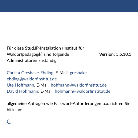
Hauptnavigation
Zweite Navigationsebene
Dritte Navigationsebene
Hauptinhalt
Fußzeile
Impressum
Für diese Stud.IP-Installation (Institut für
Waldorfpädagogik) sind folgende
Version:
5.5.10.1
Administratoren zuständig:
Christa Greshake-Ebding
, E-Mail:
greshake-
ebding@waldorfinstitut.de
Ute Hoffmann
, E-Mail:
hoffmann@waldorfinstitut.de
David Hohmann
, E-Mail:
hohmann@waldorfinstitut.de
allgemeine Anfragen wie Passwort-Anforderungen u.a. richten Sie
bitte an: