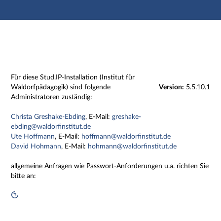
Hauptnavigation
Zweite Navigationsebene
Dritte Navigationsebene
Hauptinhalt
Fußzeile
Impressum
Für diese Stud.IP-Installation (Institut für
Waldorfpädagogik) sind folgende
Version:
5.5.10.1
Administratoren zuständig:
Christa Greshake-Ebding
, E-Mail:
greshake-
ebding@waldorfinstitut.de
Ute Hoffmann
, E-Mail:
hoffmann@waldorfinstitut.de
David Hohmann
, E-Mail:
hohmann@waldorfinstitut.de
allgemeine Anfragen wie Passwort-Anforderungen u.a. richten Sie
bitte an: