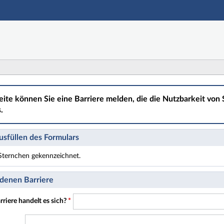
Hauptnavigation
Hauptinhalt
Fußzeile
eite können Sie eine Barriere melden, die die Nutzbarkeit von S
.
sfüllen des Formulars
t Sternchen gekennzeichnet.
t Pflichtfelder.
denen Barriere
riere handelt es sich?
*