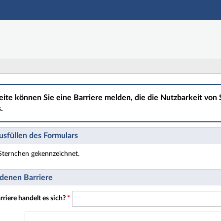
Hauptnavigation
Hauptinhalt
Fußzeile
eite können Sie eine Barriere melden, die die Nutzbarkeit von S
.
sfüllen des Formulars
t Sternchen gekennzeichnet.
t Pflichtfelder.
denen Barriere
riere handelt es sich?
*