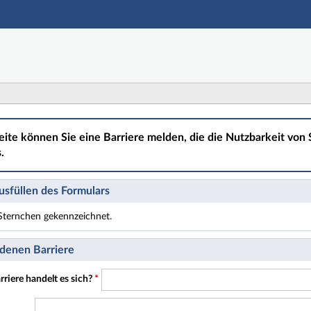
Hauptnavigation
Hauptinhalt
Fußzeile
eite können Sie eine Barriere melden, die die Nutzbarkeit von S
.
sfüllen des Formulars
t Sternchen gekennzeichnet.
t Pflichtfelder.
denen Barriere
riere handelt es sich?
*